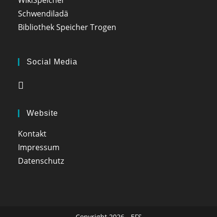
Schwendiladä
Bibliothek Speicher Trogen
Social Media
Opens
in
a
Website
new
tab
Kontakt
Impressum
Datenschutz
Copyright 2026 - EFS