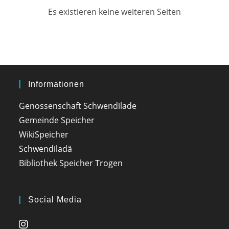
Es existieren keine weiteren Seiten
Informationen
Genossenschaft Schwendilade
Gemeinde Speicher
WikiSpeicher
Schwendiladä
Bibliothek Speicher Trogen
Social Media
Opens