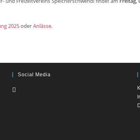
- und Freizeitvereins Speicherschwendi findet am
Freitag,
ung 2025
oder
Anlässe
.
Social Media
K
D