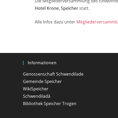
Die Mitgliederversammlung des Einwohner
Hotel Krone, Speicher
statt.
Alle Infos dazu unter
Mitgliederversamml
Informationen
Genossenschaft Schwendilade
Gemeinde Speicher
WikiSpeicher
Schwendiladä
Bibliothek Speicher Trogen