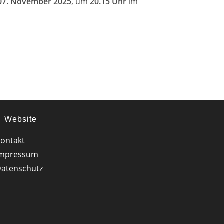
 07. November 2025
, um
20.15 Uhr
im
Website
ontakt
Impressum
atenschutz