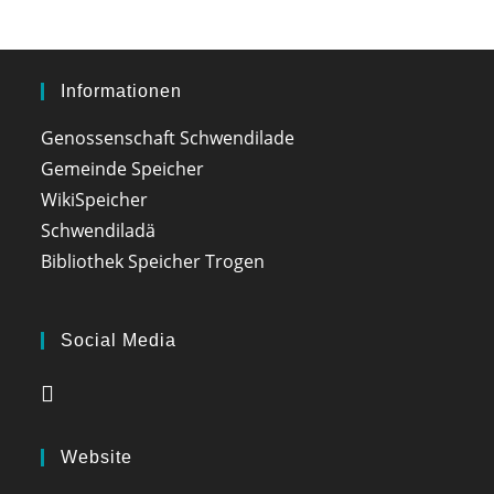
Informationen
Genossenschaft Schwendilade
Gemeinde Speicher
WikiSpeicher
Schwendiladä
Bibliothek Speicher Trogen
Social Media
Opens
in
a
Website
new