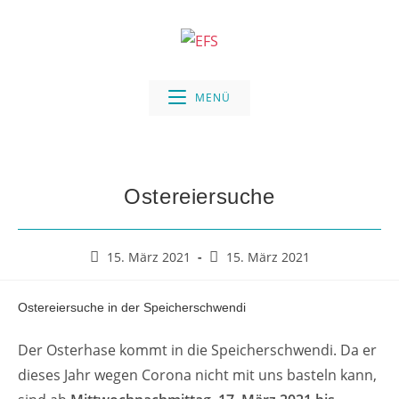
Zum
Inhalt
springen
MENÜ
Ostereiersuche
Beitrag
Beitrag
15. März 2021
15. März 2021
veröffentlicht:
zuletzt
geändert
Ostereiersuche in der Speicherschwendi
am:
Der Osterhase kommt in die Speicherschwendi. Da er
dieses Jahr wegen Corona nicht mit uns basteln kann,