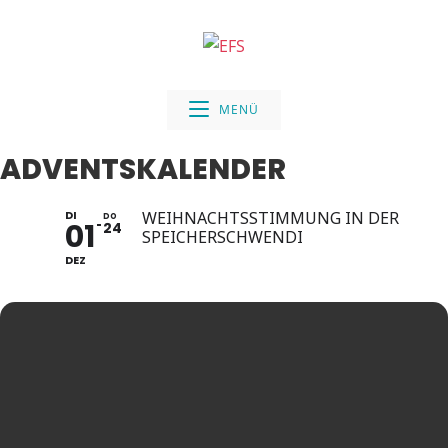
Zum
Inhalt
springen
MENÜ
ADVENTSKALENDER
DI
WEIHNACHTSSTIMMUNG IN DER
DO
01
24
SPEICHERSCHWENDI
DEZ